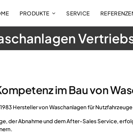
OME
PRODUKTE
SERVICE
REFERENZE
schanlagen Vertrie
t Kompetenz im Bau von Wa
 1983 Hersteller von Waschanlagen für Nutzfahrzeug
ge, der Abnahme und dem After-Sales Service, erfol
nern.