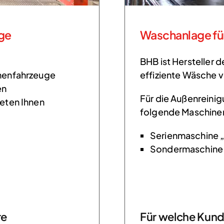
ge
Waschanlage fü
BHB ist Hersteller
enenfahrzeuge
effiziente Wäsche 
en
Für die Außenreini
ieten Ihnen
folgende Maschine
Serienmaschine 
Sondermaschine
re
Für welche Kund