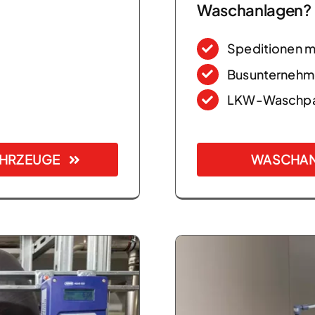
Waschanlagen?
Speditionen m
Busunternehm
LKW-Waschpar
AHRZEUGE
WASCHAN