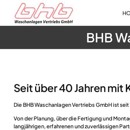
Zum
Inhalt
H
springen
BHB Wa
Seit über 40 Jahren mi
Die BHB Waschanlagen Vertriebs GmbH ist seit
Von der Planung, über die Fertigung und Monta
langjährigen, erfahrenen und zuverlässigen Part