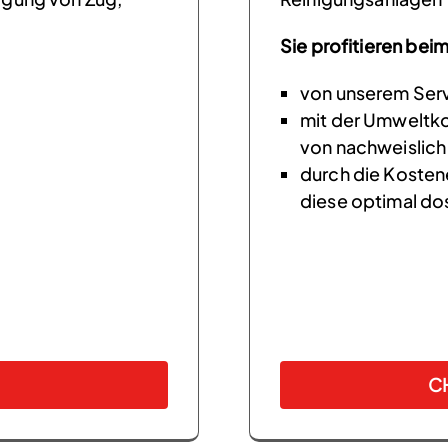
Sie profitieren bei
von unserem Ser
mit der Umweltko
von nachweislich
durch die Kosten
diese optimal do
C