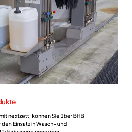
dukte
mit nextzett, können Sie über BHB
r den Einsatz in Wasch- und
für Fahrzeuge erwerben.