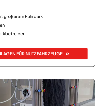
it größerem Fuhrpark
en
kbetreiber
LAGEN FÜR NUTZFAHRZEUGE