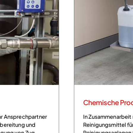
Chemische Pro
hr Ansprechpartner
In Zusammenarbeit 
fbereitung und
Reinigungsmittel fü
igung von Zug,
Reinigungsanlagen 